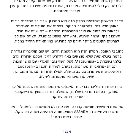
היתרון הגדול מתחיל כבר בהגעה – במרחק של טיסה קצרה מהבית, 
בלי ג'ט-לק ובלי לוגיסטיקה מורכבת, אתם נוחתים ישירות בתוך גן עדן 
הדבר הראשון שמדהים במלון הזה הוא התכנון שלו: כל החדרים פונים 
באופן מלא לים. להתעורר בבוקר, לפתוח את הווילונות הענקיים 
ולראות רק כחול אינסופי מהמרפסת הרחבה – זה שווה את הכל. 
העיצוב נקי, עשיר ומרגיע, והשירות פשוט פנומנלי; הצוות שם לב 
לחובבי האוכל, המלון הזה הוא הגשמת חלום. יש שם קולינריה נהדרת 
ברמה בינלאומית שלא מוצאים באף ריזורט רגיל. אכלנו ארוחת ערב 
בלתי נשכחת ב-Matsuhisa (של השף נובו האגדי) עם סושי ומנות 
יפניות-פרואניות מטורפות, ובערב למחרת חגגנו ב-Locatelli 
האיטלקית שמעוטרת בכוכב מישלן. אפילו ארוחות הבוקר והטברנה 
בין הארוחות בילינו בבריכות האינפיניטי המטורפות שנשפכות אל קו 
האופק, ובספא המדהים שלהם, שמשלב בתוכו באופן ארכיטקטוני 
אם אתם מחפשים חופשה קרובה, מפנקת ולא מתפשרת בלימסול – אל 
תחשבו פעמיים. ה-AMARA מספק חוויה מדהימה ושווה כל שקל. 
אנחנו בטוח נחזור!
אבנר