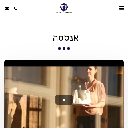
אנססה