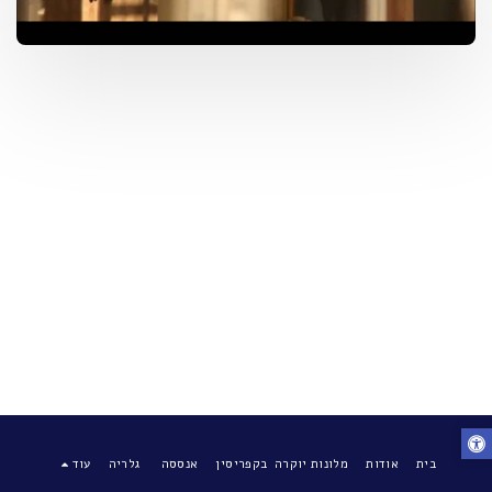
בית
אודות
מלונות יוקרה בקפריסין
אנססה
גלריה
עוד